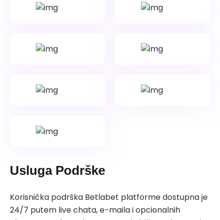
Usluga Podrške
Korisnička podrška Betlabet platforme dostupna je
24/7 putem live chata, e-maila i opcionalnih