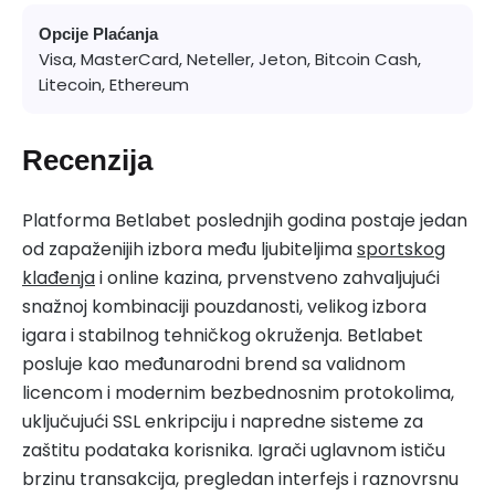
Opcije Plaćanja
Visa, MasterCard, Neteller, Jeton, Bitcoin Cash,
Litecoin, Ethereum
Recenzija
Platforma Betlabet poslednjih godina postaje jedan
od zapaženijih izbora među ljubiteljima
sportskog
klađenja
i online kazina, prvenstveno zahvaljujući
snažnoj kombinaciji pouzdanosti, velikog izbora
igara i stabilnog tehničkog okruženja. Betlabet
posluje kao međunarodni brend sa validnom
licencom i modernim bezbednosnim protokolima,
uključujući SSL enkripciju i napredne sisteme za
zaštitu podataka korisnika. Igrači uglavnom ističu
brzinu transakcija, pregledan interfejs i raznovrsnu