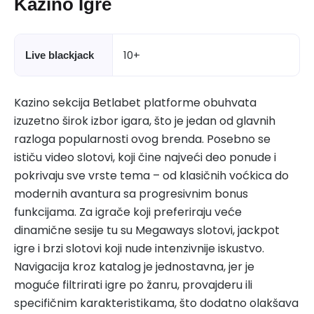
Kazino Igre
10+
Live blackjack
Kazino sekcija Betlabet platforme obuhvata
izuzetno širok izbor igara, što je jedan od glavnih
razloga popularnosti ovog brenda. Posebno se
ističu video slotovi, koji čine najveći deo ponude i
pokrivaju sve vrste tema – od klasičnih voćkica do
modernih avantura sa progresivnim bonus
funkcijama. Za igrače koji preferiraju veće
dinamične sesije tu su Megaways slotovi, jackpot
igre i brzi slotovi koji nude intenzivnije iskustvo.
Navigacija kroz katalog je jednostavna, jer je
moguće filtrirati igre po žanru, provajderu ili
specifičnim karakteristikama, što dodatno olakšava