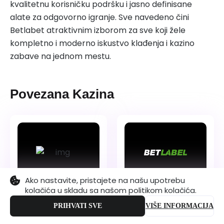
kvalitetnu korisničku podršku i jasno definisane
alate za odgovorno igranje. Sve navedeno čini
Betlabet atraktivnim izborom za sve koji žele
kompletno i moderno iskustvo klađenja i kazino
zabave na jednom mestu.
Povezana Kazina
Ako nastavite, pristajete na našu upotrebu
kolačića u skladu sa našom politikom kolačića.
(
7.86
Excellent Rate
)
(
9.14
Excellent Rate
)
PRIHVATI SVE
VIŠE INFORMACIJA
275% UP TO €2000 +
100% UP TO €300 +
400 FS
30 FS