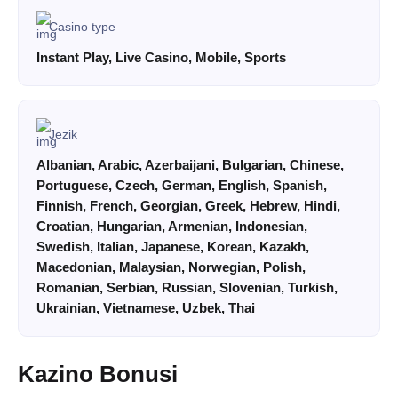
Casino type
Instant Play, Live Casino, Mobile, Sports
Jezik
Albanian, Arabic, Azerbaijani, Bulgarian, Chinese,
Portuguese, Czech, German, English, Spanish,
Finnish, French, Georgian, Greek, Hebrew, Hindi,
Croatian, Hungarian, Armenian, Indonesian,
Swedish, Italian, Japanese, Korean, Kazakh,
Macedonian, Malaysian, Norwegian, Polish,
Romanian, Serbian, Russian, Slovenian, Turkish,
Ukrainian, Vietnamese, Uzbek, Thai
Kazino Bonusi