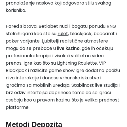
pronalaženje naslova koji odgovara stilu svakog
korisnika.
Pored slotova, Betlabet nudi i bogatu ponudu RNG
stolnih igara kao što su
rulet
, blackjack, baccarat i
poker
varijante. Ljubitelji realistične atmosfere
mogu da se prebace u
, gde ih očekuju
live kazino
profesionalni krupijei i visokokvalitetan video
prenos. Igre kao što su Lightning Roulette, VIP
Blackjack i različite game show igre dodatno podižu
nivo interakcije i donose vrhunsko iskustvo i
igračima sa mobilnih uređaja. Stabilnost live studija i
brz odziv interfejsa doprinose tome da se igrači
osećaju kao u pravom kazinu, što je velika prednost
platforme.
Metodi Depozita