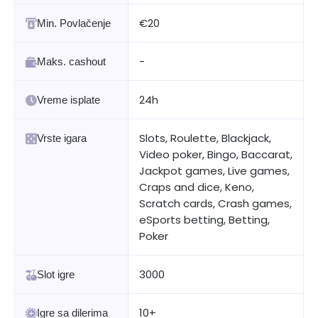
Kazino igre
€20
Min. Povlačenje
Metodi depozita
Dobavljači igara
-
Maks. cashout
Usluga podrške
24h
Vreme isplate
Odgovorno igranje
Povezana kazina
Slots
,
Roulette
,
Blackjack
,
Vrste igara
Autor:
Video poker
,
Bingo
,
Baccarat
,
Jackpot games
,
Live games
,
Craps and dice
,
Keno
,
Scratch cards
,
Crash games
,
eSports betting
,
Betting
,
Poker
3000
Slot igre
10+
Igre sa dilerima