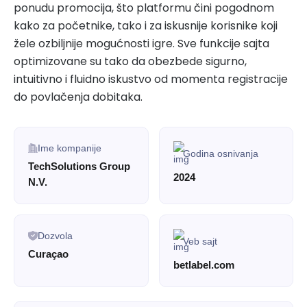
ponudu promocija, što platformu čini pogodnom
kako za početnike, tako i za iskusnije korisnike koji
žele ozbiljnije mogućnosti igre. Sve funkcije sajta
optimizovane su tako da obezbede sigurno,
intuitivno i fluidno iskustvo od momenta registracije
do povlačenja dobitaka.
Ime kompanije
Godina osnivanja
TechSolutions Group
2024
N.V.
Dozvola
Veb sajt
Curaçao
betlabel.com