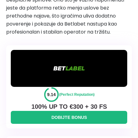
jeste da platforma retko menja uslove bez
prethodne najave, što igračima uliva dodatno
poverenje i pokazuje da Betlabet nastupa kao
profesionalan i stabilan operator na tržištu.
9.14
(Perfect Reputation)
100% UP TO €300 + 30 FS
DOBIJTE BONUS