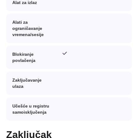
Alat za izlaz
Alati za
ograničavanje
vremena/sesije
Blokiranje
povlačenja
Zaključavanje
ulaza
Učešće u registru
samoisključenja
Zaključak