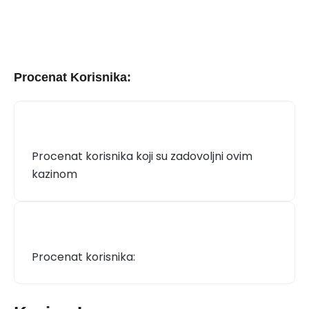
Procenat Korisnika:
Procenat korisnika koji su zadovoljni ovim
kazinom
Procenat korisnika: