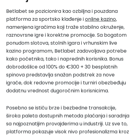
Betlabet se pozicionira kao ozbiljna i pouzdana
platforma za sportsko klađenje i
online kazino
,
namenjena igračima koji traže stabilno okruženje,
raznovrsne igre i korektne promocije. Sa bogatom
ponudom slotova, stolnih igara i vrhunskim live
kazino programom, Betlabet zadovoljava potrebe
kako početnika, tako i naprednih korisnika. Bonus
dobrodošlice od 100% do €300 + 30 besplatnih
spinova predstavlja snažan podstrek za nove
igrače, dok redovne promocije i turniri obezbeđuju
dodatnu vrednost dugoročnim korisnicima.
Posebno se ističu brze i bezbedne transakcije,
široka paleta dostupnih metoda plaćanja i saradnja
sa najpoznatijim provajderima u industriji. Uz sve to,
platforma pokazuje visok nivo profesionalizma kroz