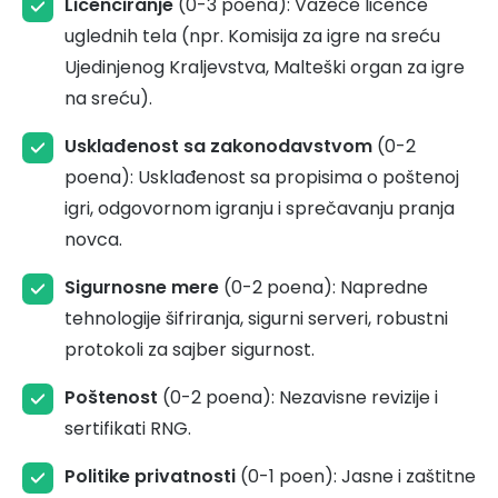
Licenciranje
(0-3 poena): Važeće licence
uglednih tela (npr. Komisija za igre na sreću
Ujedinjenog Kraljevstva, Malteški organ za igre
na sreću).
Usklađenost sa zakonodavstvom
(0-2
poena): Usklađenost sa propisima o poštenoj
igri, odgovornom igranju i sprečavanju pranja
novca.
Sigurnosne mere
(0-2 poena): Napredne
tehnologije šifriranja, sigurni serveri, robustni
protokoli za sajber sigurnost.
Poštenost
(0-2 poena): Nezavisne revizije i
sertifikati RNG.
Politike privatnosti
(0-1 poen): Jasne i zaštitne