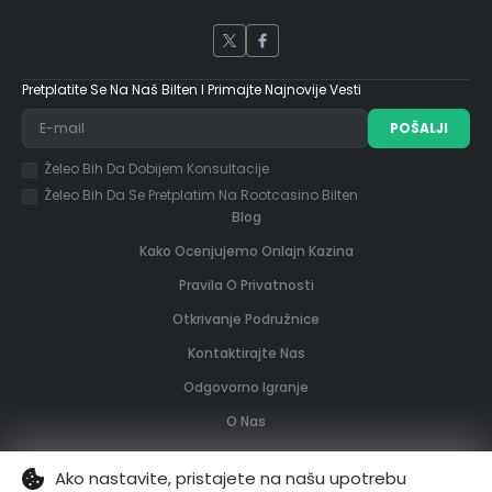
Pretplatite Se Na Naš Bilten I Primajte Najnovije Vesti
POŠALJI
Želeo Bih Da Dobijem Konsultacije
Želeo Bih Da Se Pretplatim Na Rootcasino Bilten
Blog
Kako Ocenjujemo Onlajn Kazina
Pravila O Privatnosti
Otkrivanje Podružnice
Kontaktirajte Nas
Odgovorno Igranje
O Nas
Ako nastavite, pristajete na našu upotrebu