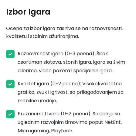
Izbor Igara
Ocena za izbor igara zasniva se na raznovrsnosti,
kvalitetu i stalnim ažuriranjima.
Raznovrsnost igara (0-3 poena): Širok
asortiman slotova, stonih igara, igara sa živim
dilerima, video pokera i specijalnih igara.
Kvalitet igara (0-2 poena): Visokokvalitetna
grafika, zvuk i igrivost, sa prilagođavanjem za
mobilne uređaje.
Pružaoci softvera (0-2 poena): Saradnja sa
uglednim razvojnim timovima poput NetEnt,
Microgaming, Playtech.