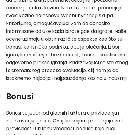
recenzije onlajn kazina. Naš stručni tim procenjuje
svaki kazino na osnovu sveobuhvatnog skupa
kriterijuma, omogućavajući vam da donosite
informisane odluke kada birate gde da igrate. Naše
ocene uzimaju u obzir različite aspekte kao što su
bonusi, korisnička podrška, opcije plaćanja, izbor
igara, licenciranje i bezbednost, korisničko iskustvo i
odgovorne prakse igranja. Pridržavajući se striktnog
i sistematskog procesa evaluacije, cilj nam je da
istaknemo najbolja i najpouzdanija kazina u industriji.
Bonusi
Bonusi su jedan od glavnih faktora u privlačenju i
zadržavanju igrača. Ovaj kriterijum procenjuje vrste,
pravičnost i ukupnu vrednost bonusa koje nudi