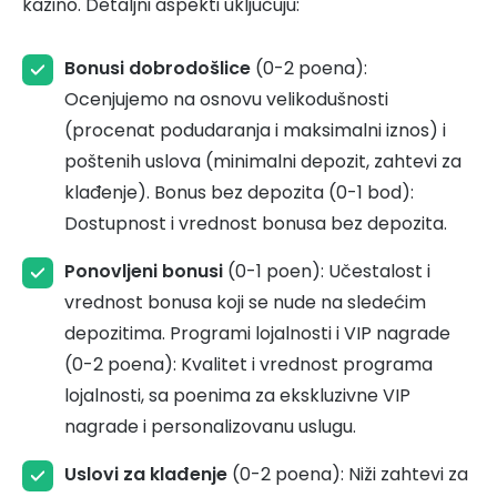
kazino. Detaljni aspekti uključuju:
Bonusi dobrodošlice
(0-2 poena):
Ocenjujemo na osnovu velikodušnosti
(procenat podudaranja i maksimalni iznos) i
poštenih uslova (minimalni depozit, zahtevi za
klađenje). Bonus bez depozita (0-1 bod):
Dostupnost i vrednost bonusa bez depozita.
Ponovljeni bonusi
(0-1 poen): Učestalost i
vrednost bonusa koji se nude na sledećim
depozitima. Programi lojalnosti i VIP nagrade
(0-2 poena): Kvalitet i vrednost programa
lojalnosti, sa poenima za ekskluzivne VIP
nagrade i personalizovanu uslugu.
Uslovi za klađenje
(0-2 poena): Niži zahtevi za