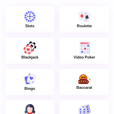
Roulette
Slots
Video Poker
Blackjack
Baccarat
Bingo