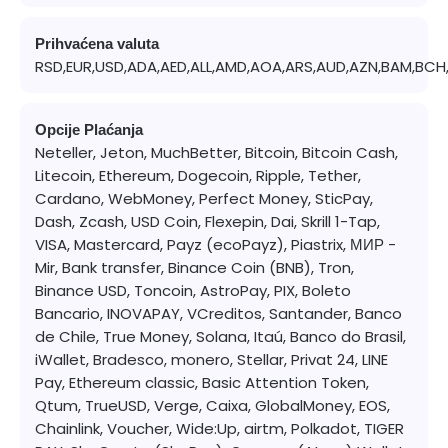
Prihvaćena valuta
RSD,EUR,USD,ADA,AED,ALL,AMD,AOA,ARS,AUD,AZN,BAM,BCH,
Opcije Plaćanja
Neteller, Jeton, MuchBetter, Bitcoin, Bitcoin Cash,
Litecoin, Ethereum, Dogecoin, Ripple, Tether,
Cardano, WebMoney, Perfect Money, SticPay,
Dash, Zcash, USD Coin, Flexepin, Dai, Skrill 1-Tap,
VISA, Mastercard, Payz (ecoPayz), Piastrix, МИР -
Mir, Bank transfer, Binance Coin (BNB), Tron,
Binance USD, Toncoin, AstroPay, PIX, Boleto
Bancario, INOVAPAY, VCreditos, Santander, Banco
de Chile, True Money, Solana, Itaú, Banco do Brasil,
iWallet, Bradesco, monero, Stellar, Privat 24, LINE
Pay, Ethereum classic, Basic Attention Token,
Qtum, TrueUSD, Verge, Caixa, GlobalMoney, EOS,
Chainlink, Voucher, Wide:Up, airtm, Polkadot, TIGER