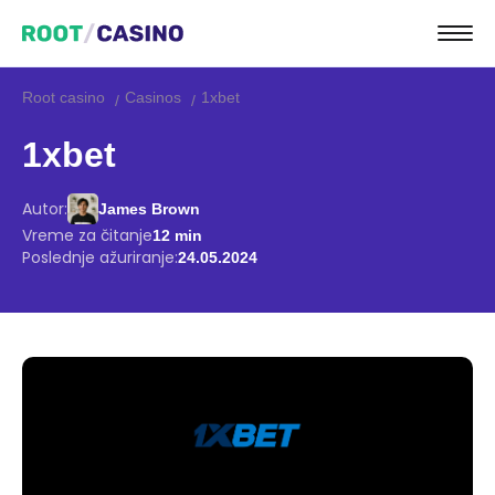
Root casino
Casinos
1xbet
1xbet
Autor:
James Brown
Vreme za čitanje
12 min
Poslednje ažuriranje:
24.05.2024