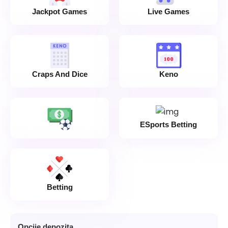
Jackpot Games
Live Games
Keno
Craps And Dice
ESports Betting
Betting
Opcije depozita