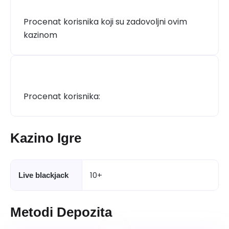
Procenat korisnika koji su zadovoljni ovim
kazinom
Procenat korisnika:
Kazino Igre
10+
Live blackjack
Metodi Depozita