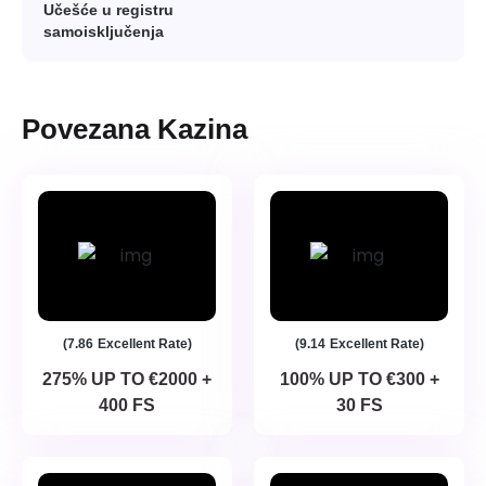
Učešće u registru
samoisključenja
Povezana Kazina
(
7.86
Excellent Rate
)
(
9.14
Excellent Rate
)
275% UP TO €2000 +
100% UP TO €300 +
400 FS
30 FS