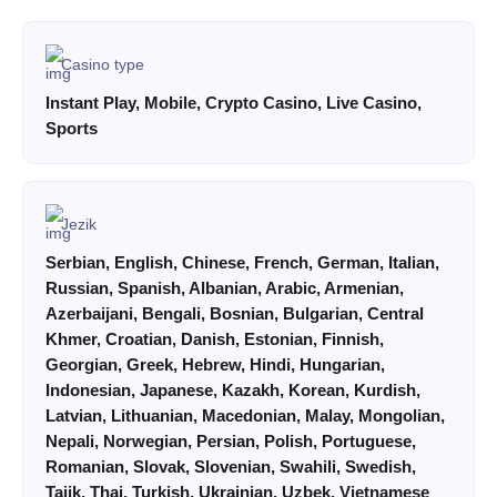
Casino type
Instant Play, Mobile, Crypto Casino, Live Casino,
Sports
Jezik
Serbian, English, Chinese, French, German, Italian,
Russian, Spanish, Albanian, Arabic, Armenian,
Azerbaijani, Bengali, Bosnian, Bulgarian, Central
Khmer, Croatian, Danish, Estonian, Finnish,
Georgian, Greek, Hebrew, Hindi, Hungarian,
Indonesian, Japanese, Kazakh, Korean, Kurdish,
Latvian, Lithuanian, Macedonian, Malay, Mongolian,
Nepali, Norwegian, Persian, Polish, Portuguese,
Romanian, Slovak, Slovenian, Swahili, Swedish,
Tajik, Thai, Turkish, Ukrainian, Uzbek, Vietnamese