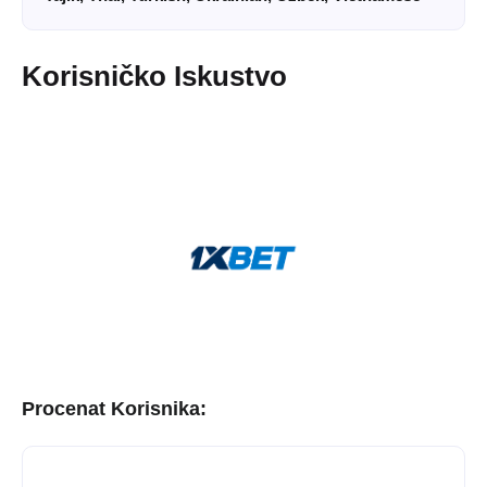
Korisničko Iskustvo
Procenat Korisnika: