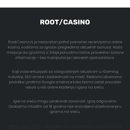
RootCasino.rs je nezavistan portal posvećen recenzijama online
kazina, vodičima za igrače i pregledima aktuelnih bonusa. Naša
misija je da igračima iz Srbije ponudimo tačne, proverene i korisne
informacije – bez manipulacije i skrivenih sponzorstava.
Sajt vode entuzijasti sa višegodišnjim iskustvom u iGaming
industriji, SEO analizi i bezbednosti na mreži. Redovno ažuriramo
podatke i pratimo Google smernice kako bismo ostali pouzdan
resurs u niši online klađenja i igara na sreću.
Igre na sreću mogu uzrokovati zavisnost. Igraj odgovorno.
Osobama mlađim od 18 godina nije dozvoljeno učestvovanje u
igrama na sreću.
0800‑300‑303
- Besplatna i anonimna pomoć kod