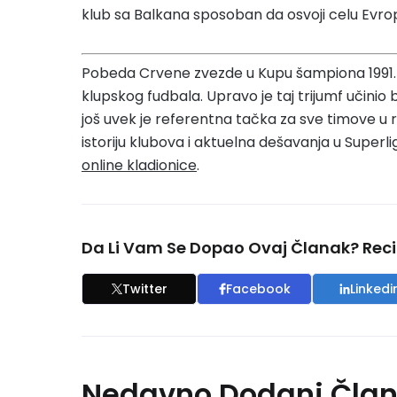
klub sa Balkana sposoban da osvoji celu Evro
Pobeda Crvene zvezde u Kupu šampiona 1991. g
klupskog fudbala. Upravo je taj trijumf učinio
još uvek je referentna tačka za sve timove u re
istoriju klubova i aktuelna dešavanja u Superlig
online kladionice
.
Da Li Vam Se Dopao Ovaj Članak? Rec
Twitter
Facebook
Linkedi
Nedavno Dodani Član