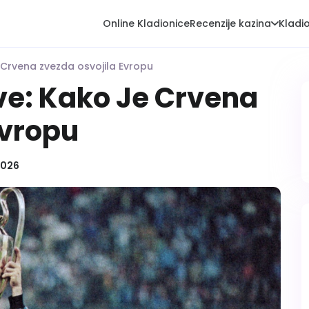
Online Kladionice
Recenzije kazina
Kladi
Mozzard
e Crvena zvezda osvojila Evropu
Tsars
ve: Kako Je Crvena
Bistarz
Evropu
Jet
1xBet
2026
22Bet
Melbet
MegaPari