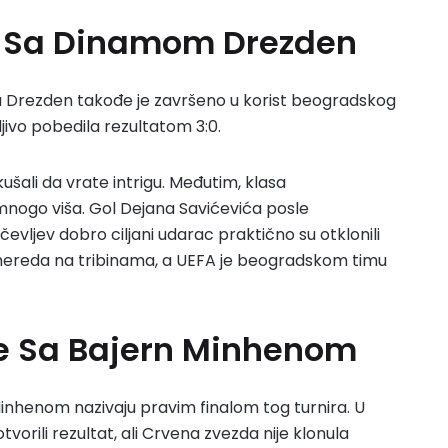
 Sa Dinamom Drezden
 Drezden takođe je završeno u korist beogradskog
jivo pobedila rezultatom 3:0.
kušali da vrate intrigu. Međutim, klasa
nogo viša. Gol Dejana Savićevića posle
evljev dobro ciljani udarac praktično su otklonili
 nereda na tribinama, a UEFA je beogradskom timu
le Sa Bajern Minhenom
Minhenom nazivaju pravim finalom tog turnira. U
vorili rezultat, ali Crvena zvezda nije klonula