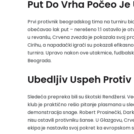
Put Do Vrha Počeo Je 
Prvi protivnik beogradskog tima na turniru bi
obećavao lak put – nerešeno 1:1 ostavilo je
u revanšu, Crvena zvezda je pokazala svoj pra
Cirihu, a napadački igrači su pokazali efikasno
turnira. Upravo nakon ove utakmice, fudbalska
Beograda.
Ubedljiv Uspeh Proti
Sledeća prepreka bili su škotski Rendžersi. V
klub je praktično rešio pitanje plasmana u sle
demonstracija snage. Robert Prosinečki, Darko P
nisu ostavili protivniku šanse. U Glazgovu, Cr
ekipa je nastavila svoj pokret ka evropskom s