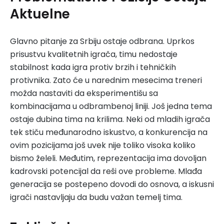
Aktuelne
Glavno pitanje za Srbiju ostaje odbrana. Uprkos
prisustvu kvalitetnih igrača, timu nedostaje
stabilnost kada igra protiv brzih i tehničkih
protivnika. Zato će u narednim mesecima treneri
možda nastaviti da eksperimentišu sa
kombinacijama u odbrambenoj liniji. Još jedna tema
ostaje dubina tima na krilima. Neki od mladih igrača
tek stiču međunarodno iskustvo, a konkurencija na
ovim pozicijama još uvek nije toliko visoka koliko
bismo želeli. Međutim, reprezentacija ima dovoljan
kadrovski potencijal da reši ove probleme. Mlađa
generacija se postepeno dovodi do osnova, a iskusni
igrači nastavljaju da budu važan temelj tima.