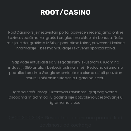
RootCasino.rs je nezavistan portal posvećen recenzijama online
kazina, vodičima za igrače i pregledima aktuelnih bonusa. Naša
misija je da igračima iz Srbije ponudimo tačne, proverene i korisne
informacije – bez manipulacije i skrivenih sponzorstava.
Sajt vode entuzijasti sa višegodišnjim iskustvom u iGaming
industriji, SEO analizi i bezbednosti na mreži. Redovno ažuriramo
podatke i pratimo Google smernice kako bismo ostali pouzdan
resurs u niši online klađenja i igara na sreću.
Igre na sreću mogu uzrokovati zavisnost. Igraj odgovorno.
Osobama mlađim od 18 godina nije dozvoljeno učestvovanje u
igrama na sreću.
0800‑300‑303
- Besplatna i anonimna pomoć kod
zavisnosti od kockanja