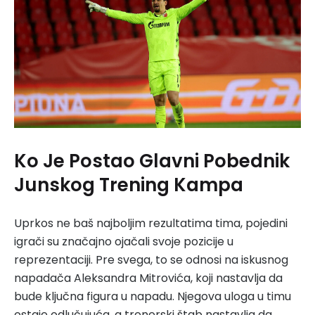
Ko Je Postao Glavni Pobednik
Junskog Trening Kampa
Uprkos ne baš najboljim rezultatima tima, pojedini
igrači su značajno ojačali svoje pozicije u
reprezentaciji. Pre svega, to se odnosi na iskusnog
napadača Aleksandra Mitrovića, koji nastavlja da
bude ključna figura u napadu. Njegova uloga u timu
ostaje odlučujuća, a trenerski štab nastavlja da