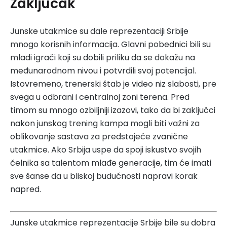
Zaključak
Junske utakmice su dale reprezentaciji Srbije
mnogo korisnih informacija. Glavni pobednici bili su
mladi igrači koji su dobili priliku da se dokažu na
međunarodnom nivou i potvrdili svoj potencijal.
Istovremeno, trenerski štab je video niz slabosti, pre
svega u odbrani i centralnoj zoni terena. Pred
timom su mnogo ozbiljniji izazovi, tako da bi zaključci
nakon junskog trening kampa mogli biti važni za
oblikovanje sastava za predstojeće zvanične
utakmice. Ako Srbija uspe da spoji iskustvo svojih
čelnika sa talentom mlađe generacije, tim će imati
sve šanse da u bliskoj budućnosti napravi korak
napred.
Junske utakmice reprezentacije Srbije bile su dobra