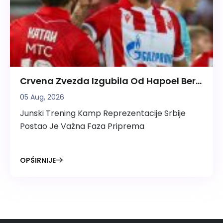
Crvena Zvezda Izgubila Od Hapoel Ber
Ševe: Šta Je Pošlo Po Zlu U Prvoj
05 Aug, 2026
Utakmici?
Junski Trening Kamp Reprezentacije Srbije
Postao Je Važna Faza Priprema
OPŠIRNIJE