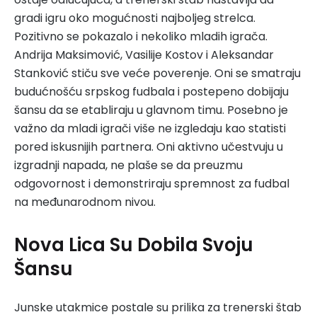
gradi igru oko mogućnosti najboljeg strelca.
Pozitivno se pokazalo i nekoliko mladih igrača.
Andrija Maksimović, Vasilije Kostov i Aleksandar
Stanković stiču sve veće poverenje. Oni se smatraju
budućnošću srpskog fudbala i postepeno dobijaju
šansu da se etabliraju u glavnom timu. Posebno je
važno da mladi igrači više ne izgledaju kao statisti
pored iskusnijih partnera. Oni aktivno učestvuju u
izgradnji napada, ne plaše se da preuzmu
odgovornost i demonstriraju spremnost za fudbal
na međunarodnom nivou.
Nova Lica Su Dobila Svoju
Šansu
Junske utakmice postale su prilika za trenerski štab