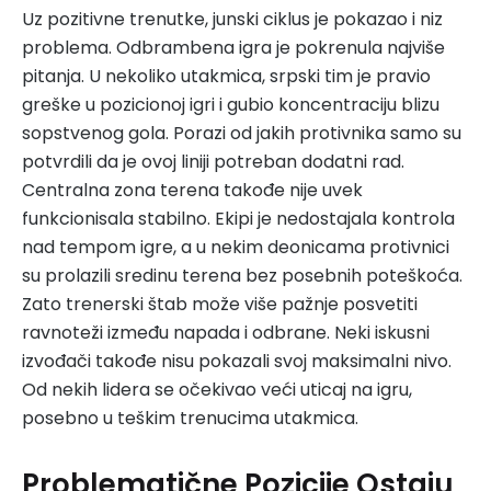
Uz pozitivne trenutke, junski ciklus je pokazao i niz
problema. Odbrambena igra je pokrenula najviše
pitanja. U nekoliko utakmica, srpski tim je pravio
greške u pozicionoj igri i gubio koncentraciju blizu
sopstvenog gola. Porazi od jakih protivnika samo su
potvrdili da je ovoj liniji potreban dodatni rad.
Centralna zona terena takođe nije uvek
funkcionisala stabilno. Ekipi je nedostajala kontrola
nad tempom igre, a u nekim deonicama protivnici
su prolazili sredinu terena bez posebnih poteškoća.
Zato trenerski štab može više pažnje posvetiti
ravnoteži između napada i odbrane. Neki iskusni
izvođači takođe nisu pokazali svoj maksimalni nivo.
Od nekih lidera se očekivao veći uticaj na igru,
posebno u teškim trenucima utakmica.
Problematične Pozicije Ostaju