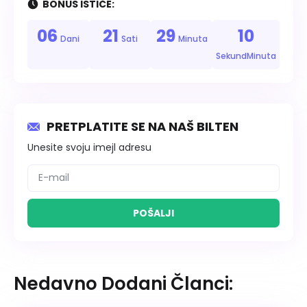
BONUS ISTIČE:
06
21
29
09
Dani
Sati
Minuta
SekundMinuta
PRETPLATITE SE NA NAŠ BILTEN
Unesite svoju imejl adresu
POŠALJI
Nedavno Dodani Članci: