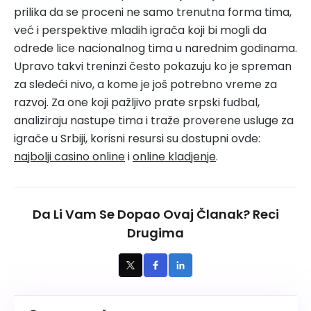
prilika da se proceni ne samo trenutna forma tima,
već i perspektive mladih igrača koji bi mogli da
odrede lice nacionalnog tima u narednim godinama.
Upravo takvi treninzi često pokazuju ko je spreman
za sledeći nivo, a kome je još potrebno vreme za
razvoj. Za one koji pažljivo prate srpski fudbal,
analiziraju nastupe tima i traže proverene usluge za
igrače u Srbiji, korisni resursi su dostupni ovde:
najbolji casino online
i
online kladjenje
.
Da Li Vam Se Dopao Ovaj Članak? Reci
Drugima