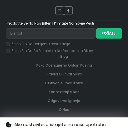
Pretplatite Se Na Naš Bilten I Primajte Najnovije Vesti
POŠALJI
Želeo Bih Da Dobijem Konsultacije
Želeo Bih Da Se Pretplatim Na Rootcasino Bilten
Blog
Kako Ocenjujemo Onlajn Kazina
Pravila O Privatnosti
Otkrivanje Podružnice
Kontaktirajte Nas
Odgovorno Igranje
O Nas
Ako nastavite, pristajete na našu upotrebu