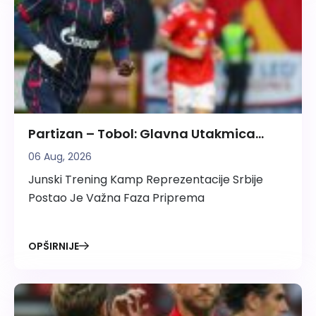
Partizan – Tobol: Glavna Utakmica
Dana Za Srpski Fudbal
06 Aug, 2026
Junski Trening Kamp Reprezentacije Srbije
Postao Je Važna Faza Priprema
OPŠIRNIJE