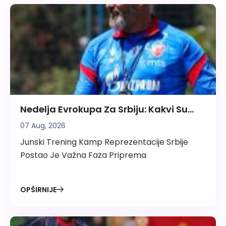
Nedelja Evrokupa Za Srbiju: Kakvi Su
Rezultati Crvene Zvezde I Partizana?
07 Aug, 2026
Junski Trening Kamp Reprezentacije Srbije
Postao Je Važna Faza Priprema
OPŠIRNIJE