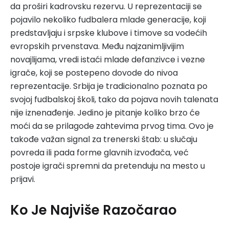
da proširi kadrovsku rezervu. U reprezentaciji se
pojavilo nekoliko fudbalera mlade generacije, koji
predstavljaju i srpske klubove i timove sa vodećih
evropskih prvenstava. Među najzanimljivijim
novajlijama, vredi istaći mlade defanzivce i vezne
igrače, koji se postepeno dovode do nivoa
reprezentacije. Srbija je tradicionalno poznata po
svojoj fudbalskoj školi, tako da pojava novih talenata
nije iznenađenje. Jedino je pitanje koliko brzo će
moći da se prilagode zahtevima prvog tima. Ovo je
takođe važan signal za trenerski štab: u slučaju
povreda ili pada forme glavnih izvođača, već
postoje igrači spremni da pretenduju na mesto u
prijavi.
Ko Je Najviše Razočarao