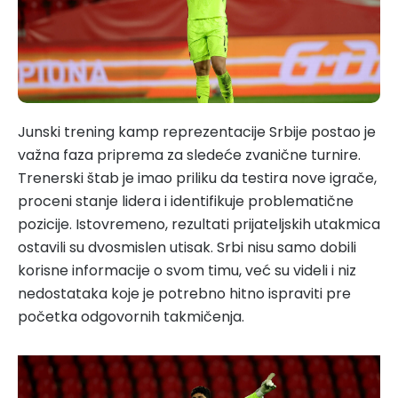
Junski trening kamp reprezentacije Srbije postao je
važna faza priprema za sledeće zvanične turnire.
Trenerski štab je imao priliku da testira nove igrače,
proceni stanje lidera i identifikuje problematične
pozicije. Istovremeno, rezultati prijateljskih utakmica
ostavili su dvosmislen utisak. Srbi nisu samo dobili
korisne informacije o svom timu, već su videli i niz
nedostataka koje je potrebno hitno ispraviti pre
početka odgovornih takmičenja.