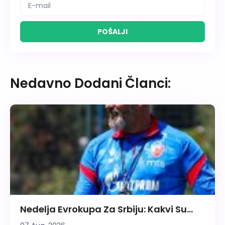
POŠALJI
Nedavno Dodani Članci:
Nedelja Evrokupa Za Srbiju: Kakvi Su
Rezultati Crvene Zvezde I Partizana?