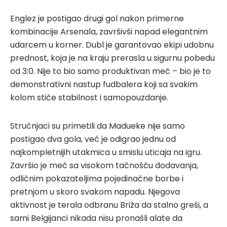
Englez je postigao drugi gol nakon primerne
kombinacije Arsenala, završivši napad elegantnim
udarcem u korner. Dubl je garantovao ekipi udobnu
prednost, koja je na kraju prerasla u sigurnu pobedu
od 3:0. Nije to bio samo produktivan meč – bio je to
demonstrativni nastup fudbalera koji sa svakim
kolom stiče stabilnost i samopouzdanje.
Stručnjaci su primetili da Madueke nije samo
postigao dva gola, već je odigrao jednu od
najkompletnijih utakmica u smislu uticaja na igru.
Završio je meč sa visokom tačnošću dodavanja,
odličnim pokazateljima pojedinačne borbe i
pretnjom u skoro svakom napadu. Njegova
aktivnost je terala odbranu Briža da stalno greši, a
sami Belgijanci nikada nisu pronašli alate da