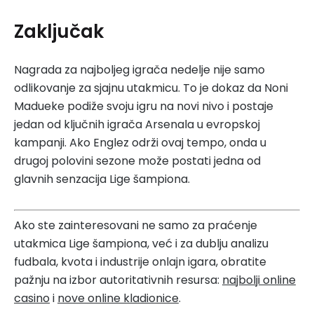
Zaključak
Nagrada za najboljeg igrača nedelje nije samo
odlikovanje za sjajnu utakmicu. To je dokaz da Noni
Madueke podiže svoju igru na novi nivo i postaje
jedan od ključnih igrača Arsenala u evropskoj
kampanji. Ako Englez održi ovaj tempo, onda u
drugoj polovini sezone može postati jedna od
glavnih senzacija Lige šampiona.
Ako ste zainteresovani ne samo za praćenje
utakmica Lige šampiona, već i za dublju analizu
fudbala, kvota i industrije onlajn igara, obratite
pažnju na izbor autoritativnih resursa:
najbolji online
casino
i
nove online kladionice
.