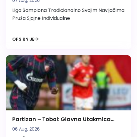
07 Aug, 2026
Liga Šampiona Tradicionalno Svojim Navijačima
Pruža Sjajne Individualne
OPŠIRNIJE
Partizan – Tobol: Glavna Utakmica
Dana Za Srpski Fudbal
06 Aug, 2026